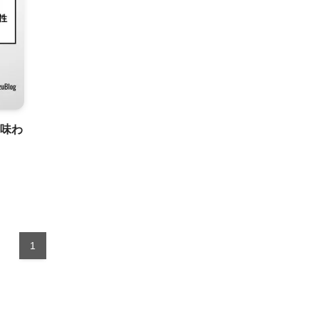
た味わ
1