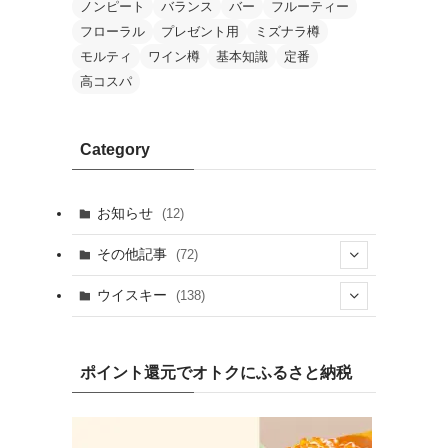
ノンピート
バランス
バー
フルーティー
フローラル
プレゼント用
ミズナラ樽
モルティ
ワイン樽
基本知識
定番
高コスパ
Category
お知らせ
(12)
その他記事
(72)
(2)
ウイスキー
(138)
(25)
(13)
(20)
(7)
ポイント還元でオトクにふるさと納税
(19)
(1)
(10)
(9)
(10)
(1)
(1)
(4)
(8)
(2)
(8)