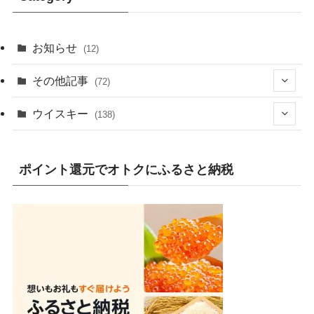
お知らせ
(12)
その他記事
(72)
(2)
ウイスキー
(138)
(25)
(13)
ポイント還元でオトクにふるさと納税
(20)
(7)
(19)
(1)
(10)
(9)
(10)
(1)
(1)
(4)
(8)
(2)
(8)
(1)
(16)
(3)
(9)
(3)
(5)
(80)
(1)
(5)
(2)
(2)
(13)
(9)
(2)
(47)