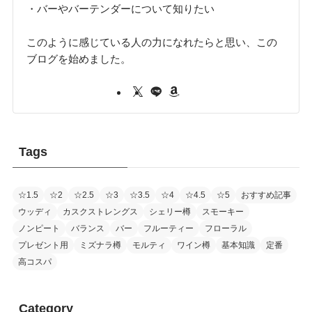
・バーやバーテンダーについて知りたい
このように感じている人の力になれたらと思い、この
ブログを始めました。
Tags
☆1.5
☆2
☆2.5
☆3
☆3.5
☆4
☆4.5
☆5
おすすめ記事
ウッディ
カスクストレングス
シェリー樽
スモーキー
ノンピート
バランス
バー
フルーティー
フローラル
プレゼント用
ミズナラ樽
モルティ
ワイン樽
基本知識
定番
高コスパ
Category