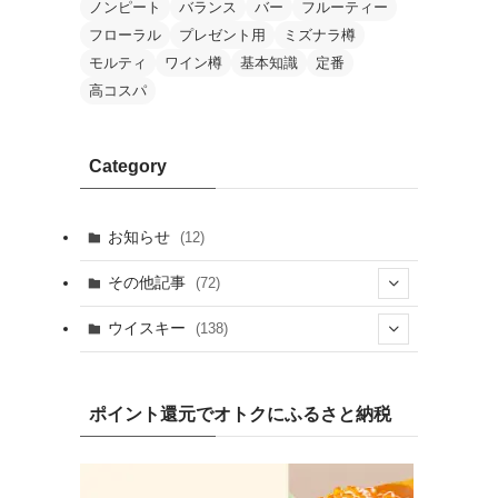
ノンピート
バランス
バー
フルーティー
フローラル
プレゼント用
ミズナラ樽
モルティ
ワイン樽
基本知識
定番
高コスパ
Category
お知らせ
(12)
その他記事
(72)
(2)
ウイスキー
(138)
(25)
(13)
(20)
(7)
ポイント還元でオトクにふるさと納税
(19)
(1)
(10)
(9)
(10)
(1)
(1)
(4)
(8)
(2)
(8)