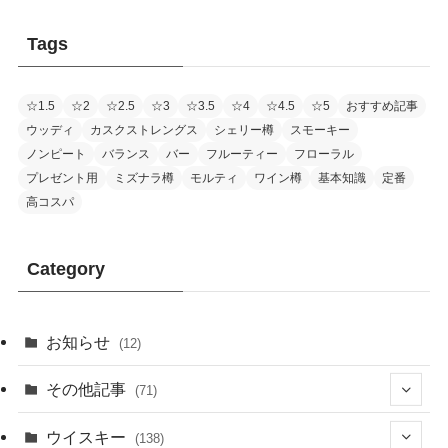
Tags
☆1.5
☆2
☆2.5
☆3
☆3.5
☆4
☆4.5
☆5
おすすめ記事
ウッディ
カスクストレングス
シェリー樽
スモーキー
ノンピート
バランス
バー
フルーティー
フローラル
プレゼント用
ミズナラ樽
モルティ
ワイン樽
基本知識
定番
高コスパ
Category
お知らせ
(12)
その他記事
(71)
(2)
ウイスキー
(138)