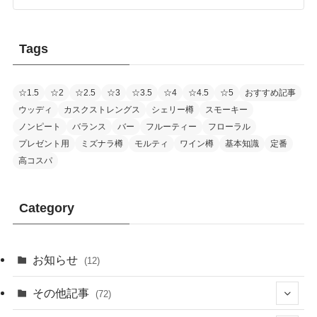
Tags
☆1.5
☆2
☆2.5
☆3
☆3.5
☆4
☆4.5
☆5
おすすめ記事
ウッディ
カスクストレングス
シェリー樽
スモーキー
ノンピート
バランス
バー
フルーティー
フローラル
プレゼント用
ミズナラ樽
モルティ
ワイン樽
基本知識
定番
高コスパ
Category
お知らせ
(12)
その他記事
(72)