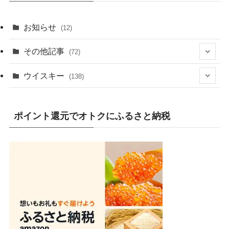
お知らせ
(12)
その他記事
(72)
(2)
ウイスキー
(138)
(25)
(13)
ポイント還元でオトクにふるさと納税
(20)
(7)
(19)
(1)
(10)
(9)
(10)
(1)
(1)
(4)
(8)
(2)
(8)
(1)
(16)
(3)
(9)
(3)
(5)
(80)
(1)
(5)
(2)
(2)
(13)
(9)
(2)
(47)
(4)