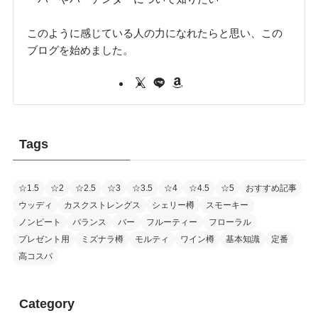
このように感じている人の力になれたらと思い、この
ブログを始めました。
Tags
☆1.5
☆2
☆2.5
☆3
☆3.5
☆4
☆4.5
☆5
おすすめ記事
ウッディ
カスクストレングス
シェリー樽
スモーキー
ノンピート
バランス
バー
フルーティー
フローラル
プレゼント用
ミズナラ樽
モルティ
ワイン樽
基本知識
定番
高コスパ
Category