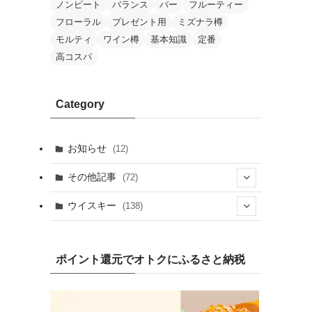
ノンピート
バランス
バー
フルーティー
フローラル
プレゼント用
ミズナラ樽
モルティ
ワイン樽
基本知識
定番
高コスパ
Category
お知らせ
(12)
その他記事
(72)
(2)
ウイスキー
(138)
(25)
(13)
(20)
(7)
ポイント還元でオトクにふるさと納税
(19)
(1)
(10)
(9)
(10)
(1)
(1)
(4)
(8)
(2)
(8)