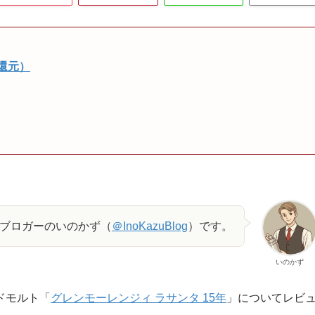
還元）
/ブロガーのいのかず（
＠InoKazuBlog
）です。
いのかず
ドモルト「
グレンモーレンジィ ラサンタ 15年
」についてレビ