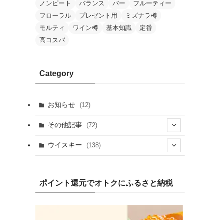
ノンピート
バランス
バー
フルーティー
フローラル
プレゼント用
ミズナラ樽
モルティ
ワイン樽
基本知識
定番
高コスパ
Category
お知らせ
(12)
その他記事
(72)
(2)
ウイスキー
(138)
(25)
(13)
(20)
(7)
ポイント還元でオトクにふるさと納税
(19)
(1)
(10)
(9)
(10)
(1)
(1)
(4)
(8)
(2)
(8)