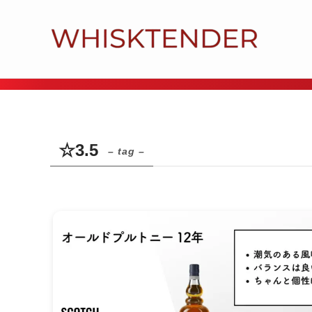
☆3.5
– tag –