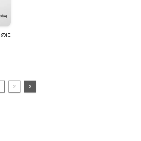
なのに
2
3