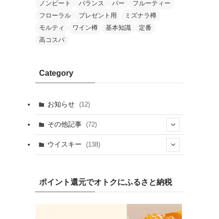
ノンピート
バランス
バー
フルーティー
フローラル
プレゼント用
ミズナラ樽
モルティ
ワイン樽
基本知識
定番
高コスパ
Category
お知らせ
(12)
その他記事
(72)
(2)
ウイスキー
(138)
(25)
(13)
(20)
(7)
ポイント還元でオトクにふるさと納税
(19)
(1)
(10)
(9)
(10)
(1)
(1)
(4)
(8)
(2)
(8)