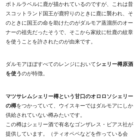
ボトルラベルに鹿が描かれているのですが、これは昔
スコットランド国王が鹿狩りのときに鹿に襲われ、そ
のときに国王の命を助けたのがダルモア蒸溜所のオー
ナーの祖先だったそうで、そこから家紋に牡鹿の紋章
を使うことを許されたのが由来です。
ダルモアほぼすべてのレンジにおいて
シェリー樽原酒
を使う
のが特徴。
マツサレムシェリー樽という甘口のオロロソシェリー
の樽
をつかっていて、ウイスキーではダルモアにしか
供給されていない樽みたいです。
この樽はシェリー酒で有名なゴンザレス・ビアス社が
提供しています。（ティオペペなどを作っている会