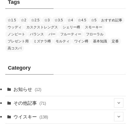
Tags
☆1.5
☆2
☆2.5
☆3
☆3.5
☆4
☆4.5
☆5
おすすめ記事
ウッディ
カスクストレングス
シェリー樽
スモーキー
ノンピート
バランス
バー
フルーティー
フローラル
プレゼント用
ミズナラ樽
モルティ
ワイン樽
基本知識
定番
高コスパ
Category
お知らせ
(12)
その他記事
(71)
(2)
ウイスキー
(138)
(25)
(13)